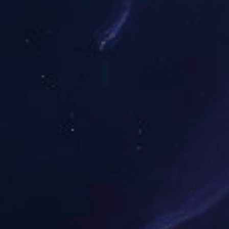
口含烟超声波封口包装机
SK300单列高速潮湿颗粒包装机