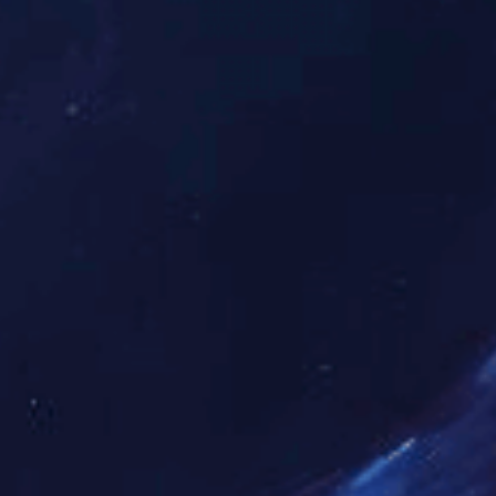
全自动立式三边封胶囊丸剂包装机
L50N新款小立式液体三边封包装机