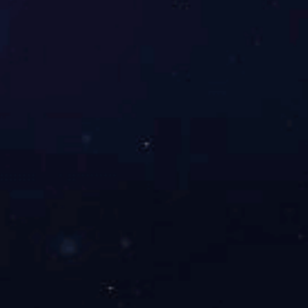
展示
联系我们