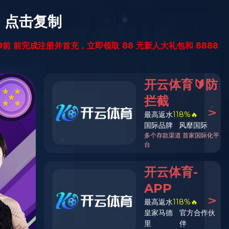


微信
APP下载
手机版 |
English |
网站地图
400 889 8510
企业资质
联系伙伴