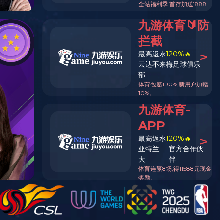
包装机
封包装机…
了解详情