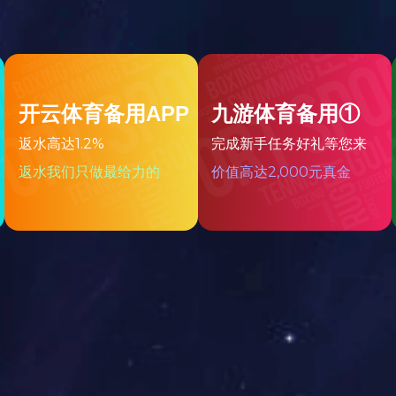
粉剂四边封包装系统
产品概述：粉剂四边封包装系统