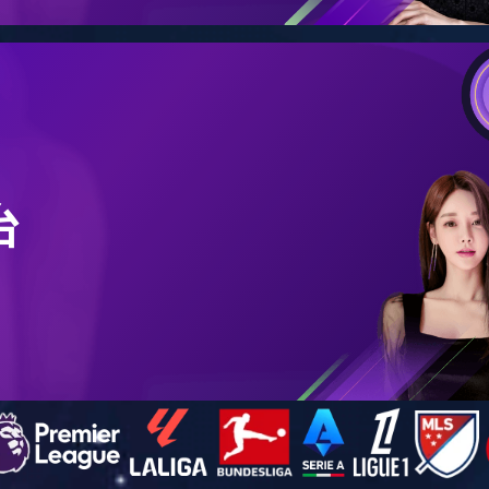
全自动立式三边封胶囊
产品概述：本品专为胶囊、丸剂设
实现1-5粒/包灵活装量。设备
304/316不锈钢材质，符合药
生的全自动胶囊丸剂包装解决方