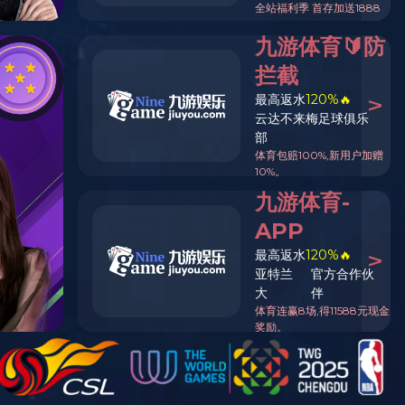
丸剂包装机
计，采用数粒盘精准计量，包装速度50-90包/分钟，
配备伺服拉袋与三边封结构，封口牢固美观，全程
品GMP标准。适用于医药、保健品等行业，提供高效、卫
案。…
了解详情