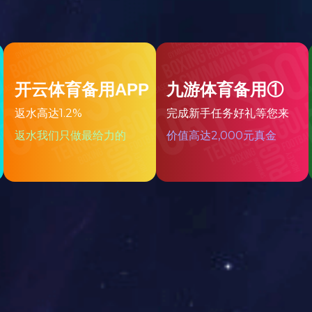
共 1 页
1
为您推荐行业资
装机械领域的应用与展望
2025年
技术发展趋势与创新路径分析
智能包装装
产线技术发展趋势与创新应用分析
2025年
体包装机技术迎来重大突破，高精度计量成行业焦点
第67届全
决方案
技术革新与智能化发展路径
粉体包装机
技术创新与发展趋势综述
自动化技术
机械技术突破，实现高效精准包装
2025年