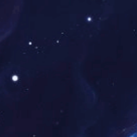
国超声波自立袋包装机市场发展与技术趋势研究
2025 
包装展：AI 与绿色双轮驱动包装产业新生态
2025 第
包装展：数智驱动 共鉴行业新篇
可持续性、