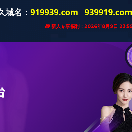

成型机械、
官方
包装机械专家
计生产销售一体化配套服务
开云手机入口_开云(中
产品中心
国)
企业实力